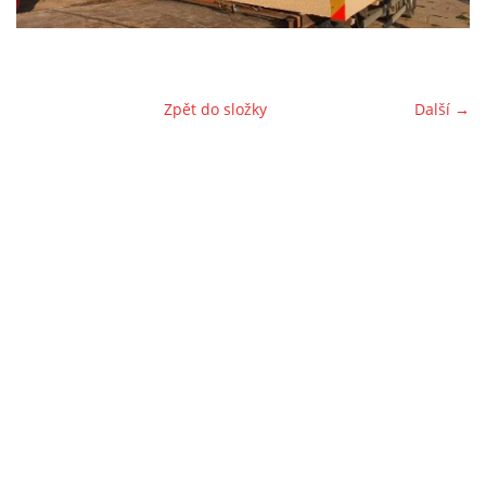
LEVNÉ DOMEČKY
Zpět do složky
Další →
FOTOALBUM
CENÍK
PLATEBNÍ PODMÍNKY
PROJEKT K DOMU
PŘÍPLATKOVÉ PROVEDENÍ
DŮM 145M2