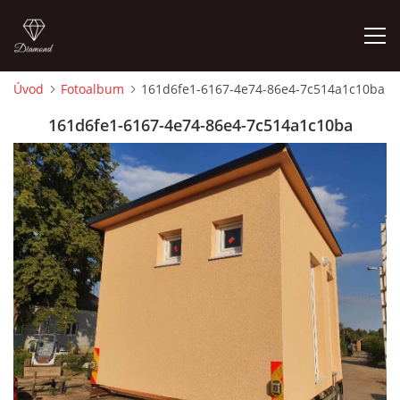
Úvod
Fotoalbum
161d6fe1-6167-4e74-86e4-7c514a1c10ba
ÚVOD
161d6fe1-6167-4e74-86e4-7c514a1c10ba
O NÁS
JAK NA TO
O STAVBÁCH
AZYLOVÝ DOMEČEK
DOMKY PRO KEMPY