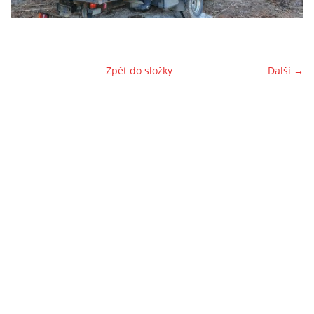
LEVNÉ DOMEČKY
Zpět do složky
Další →
FOTOALBUM
CENÍK
PLATEBNÍ PODMÍNKY
PROJEKT K DOMU
PŘÍPLATKOVÉ PROVEDENÍ
DŮM 145M2