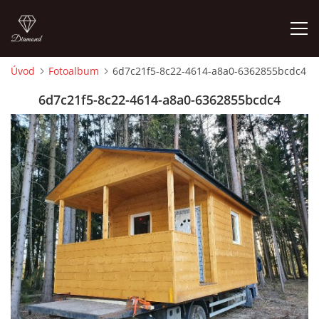
Úvod
Fotoalbum
6d7c21f5-8c22-4614-a8a0-6362855bcdc4
ÚVOD
6d7c21f5-8c22-4614-a8a0-6362855bcdc4
O NÁS
JAK NA TO
O STAVBÁCH
AZYLOVÝ DOMEČEK
DOMKY PRO KEMPY